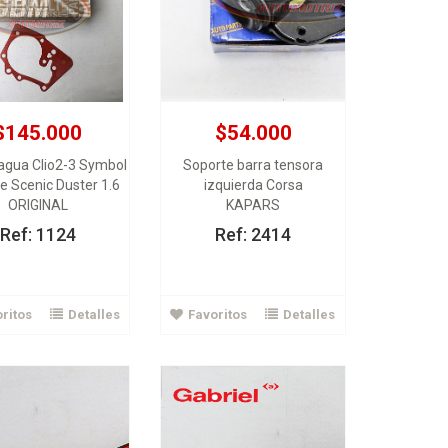
$145.000
$54.000
gua Clio2-3 Symbol
Soporte barra tensora
$173.000
$160.000
 Scenic Duster 1.6
izquierda Corsa
ORIGINAL
KAPARS
uador Tras Swift 1.3
Amortiguador Tras Aveo
GABRIEL
GABRIEL
Ref: 1124
Ref: 2414
Ver Detalles
Ver Detalles
ritos
Detalles
Favoritos
Detalles
gregar al carrito
Agregar al carrito