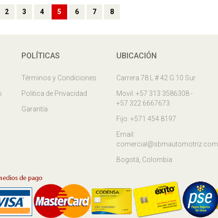
2
3
4
5
6
7
8
POLÍTICAS
UBICACIÓN
Términos y Condiciones
Carrera 78 L # 42 G 10 Sur
o
Politica de Privacidad
Movil: +57 313 3586308 -
+57 322 6667673
Garantía
Fijo: +571 454 8197
Email:
comercial@sbmautomotriz.com
Bogotá, Colombia