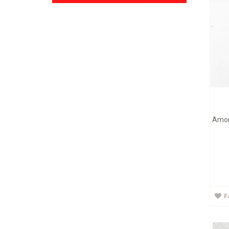
Amor
Rodam
6-12
F