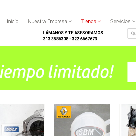
Inicio
Nuestra Empresa
Tienda
Servicios
LÁMANOS Y TE ASESORAMOS
313 3586308 - 322 6667673
$100.000
$112.000
a agua R9 Iny Clio 1.4
Frasco agua Megane Scenic
Bomba a
R19 R12
Original con tapa
Megane
DOLZ
ORIGINAL
Ver Detalles
Ver Detalles
Agregar al carrito
Agregar al carrito
A