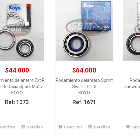
$44.000
$64.000
iento delantero Ext R
Rodamiento delantero Sprint
Roda
-18 Dacia Spark Matiz
Swift 1.0 1.3
Daewoo 
KOYO
KOYO
Ref: 1073
Ref: 1671
avoritos
Detalles
Favoritos
Detalles
Favo