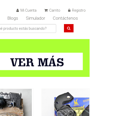
Mi Cuenta
Carrito
Registro
Blogs
Simulador
Contáctenos
$145.000
$54.000
gua Clio2-3 Symbol
Soporte barra tensora
 Scenic Duster 1.6
izquierda Corsa
ORIGINAL
KAPARS
Ver Detalles
Ver Detalles
gregar al carrito
Agregar al carrito