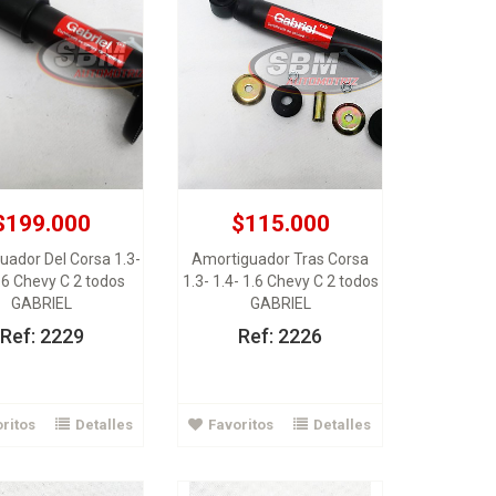
$199.000
$115.000
$45.000
$36.000
uador Del Corsa 1.3-
Amortiguador Tras Corsa
Rodamiento rueda trasero
1.6 Chevy C 2 todos
1.3- 1.4- 1.6 Chevy C 2 todos
miento delantero
Int R 6-12-18 Dacia Spark
GABRIEL
GABRIEL
Matiz Spark Cronos
Matiz
KOYO
KOYO
Ref: 2229
Ref: 2226
Ver Detalles
Ver Detalles
ritos
Detalles
Favoritos
Detalles
gregar al carrito
Agregar al carrito