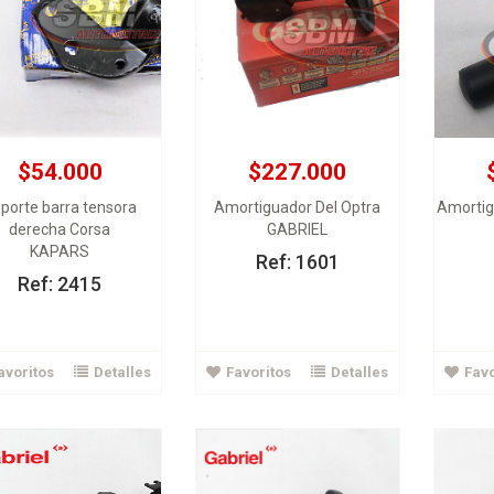
$54.000
$227.000
$226.000
porte barra tensora
Amortiguador Del Optra
Amortig
$238.000
derecha Corsa
GABRIEL
Amortiguador Tras Der
KAPARS
tiguador Del Izq Aveo
Optra
Amortig
Ref: 1601
GABRIEL
GABRIEL
Ref: 2415
Ver Detalles
Ver Detalles
avoritos
Detalles
Favoritos
Detalles
Favo
Agregar al carrito
Agregar al carrito
A