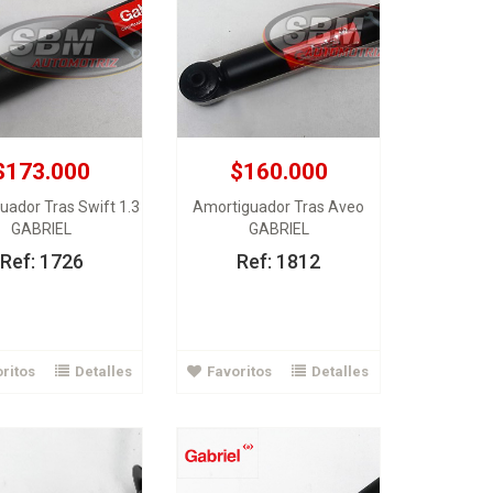
$173.000
$160.000
$82.000
uador Tras Swift 1.3
Amortiguador Tras Aveo
$226.000
GABRIEL
GABRIEL
Amortiguador Tras Spark
uador Tras Izq Optra
Cronos 06>
Ref: 1726
Ref: 1812
GABRIEL
GABRIEL
Ver Detalles
Ver Detalles
ritos
Detalles
Favoritos
Detalles
gregar al carrito
Agregar al carrito