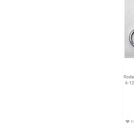
Rodam
6-12
F