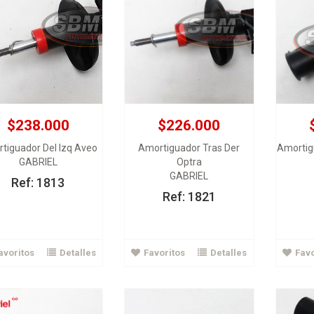
$238.000
$226.000
$205.000
$90.000
tiguador Del Izq Aveo
Amortiguador Tras Der
Amortig
GABRIEL
Optra
tiguador Del Chery QQ
Amortiguador Tras Corsa
Amortig
GABRIEL
Spark 7:24 Matiz
Evolution
1.4- 
Ref: 1813
GABRIEL
GABRIEL
Ref: 1821
Ver Detalles
Ver Detalles
avoritos
Detalles
Favoritos
Detalles
Favo
Agregar al carrito
Agregar al carrito
A