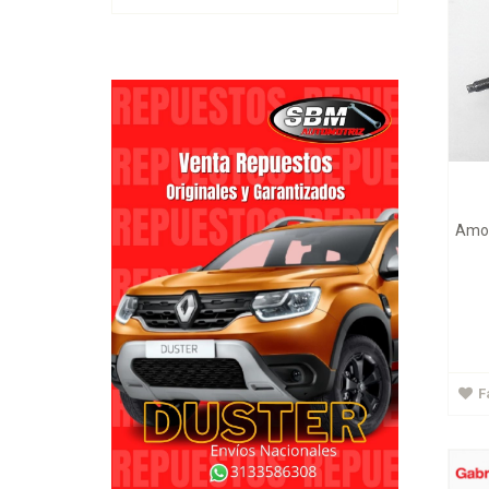
Amor
Amor
F