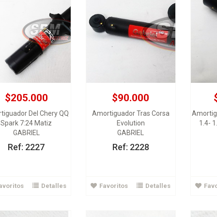
$205.000
$90.000
$44.000
$64.000
tiguador Del Chery QQ
Amortiguador Tras Corsa
Amortig
Spark 7:24 Matiz
Evolution
1.4- 
iento delantero Ext R
Rodamiento delantero Sprint
Roda
GABRIEL
GABRIEL
-18 Dacia Spark Matiz
Swift 1.0 1.3
Daewoo 
KOYO
KOYO
Ref: 2227
Ref: 2228
Ver Detalles
Ver Detalles
avoritos
Detalles
Favoritos
Detalles
Favo
Agregar al carrito
Agregar al carrito
A