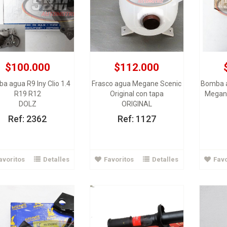
$100.000
$112.000
$54.000
a agua R9 Iny Clio 1.4
Frasco agua Megane Scenic
Bomba a
$227.000
R19 R12
Original con tapa
Megane
porte barra tensora
DOLZ
ORIGINAL
derecha Corsa
Amortiguador Del Optra
Amortig
KAPARS
GABRIEL
Ref: 2362
Ref: 1127
Ver Detalles
Ver Detalles
avoritos
Detalles
Favoritos
Detalles
Favo
Agregar al carrito
Agregar al carrito
A