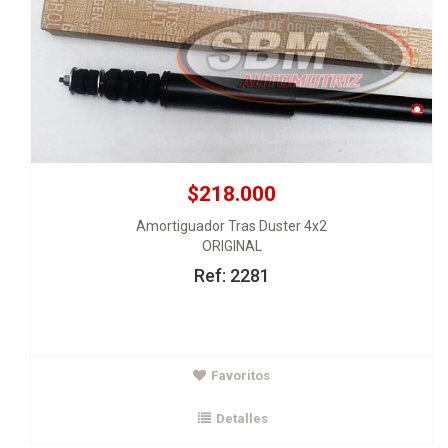
$218.000
Amortiguador Tras Duster 4x2
ORIGINAL
Ref: 2281
$49.000
Favoritos
Rodamientos caja Megane Scenic 25x59x17.5
SNR
Detalles
Ver Detalles
Agregar al carrito