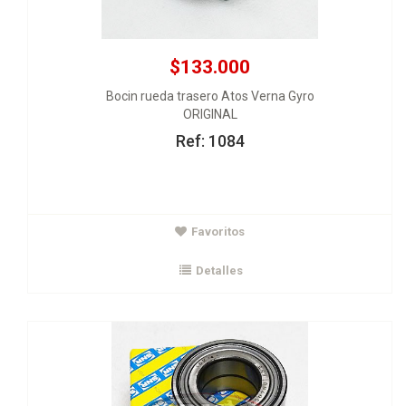
$133.000
Bocin rueda trasero Atos Verna Gyro
ORIGINAL
Ref: 1084
$79.000
Favoritos
Rodamiento delantero Peugeot 206-306 37x72x33
SNR
Detalles
Ver Detalles
Agregar al carrito