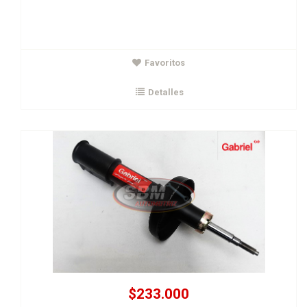
$233.000
Favoritos
Amortiguador Del Cityus Clio II Sym 8V
GABRIEL
Detalles
Ver Detalles
Agregar al carrito
$233.000