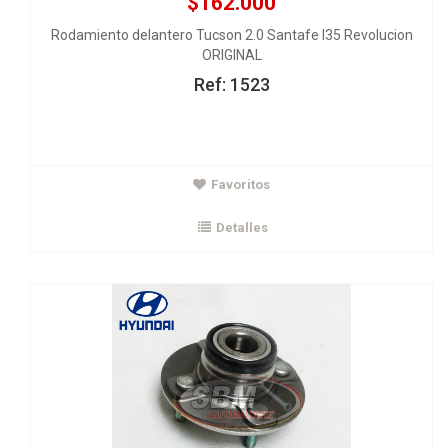
$162.000
Rodamiento delantero Tucson 2.0 Santafe I35 Revolucion
ORIGINAL
Ref: 1523
$133.000
Favoritos
Bocin rueda trasero Atos Verna Gyro
ORIGINAL
Detalles
Ver Detalles
Agregar al carrito