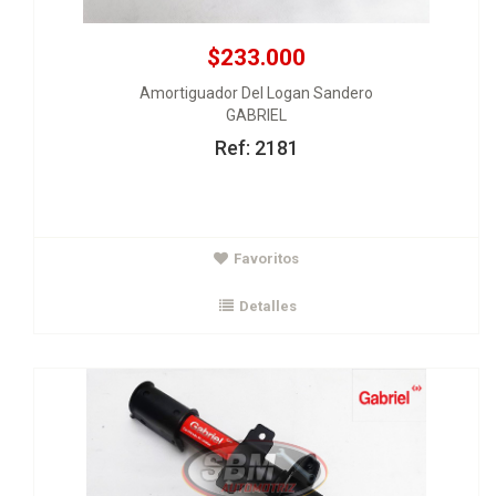
$233.000
Amortiguador Del Logan Sandero
GABRIEL
Ref: 2181
$277.000
Favoritos
Amortiguador Del Duster 4x2 -4x4 Mec
GABRIEL
Detalles
Ver Detalles
Agregar al carrito