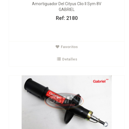
Amortiguador Del Cityus Clio II Sym 8V
GABRIEL
Ref: 2180
$233.000
Favoritos
Amortiguador Del Logan Sandero
GABRIEL
Detalles
Ver Detalles
Agregar al carrito