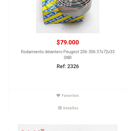
$79.000
Rodamiento delantero Peugeot 206-306 37x72x33
SNR
Ref: 2326
$175.000
Favoritos
Amortiguador Tras Symbol 8V Clio FaseII - Citius 16V
GABRIEL
Detalles
Ver Detalles
Agregar al carrito