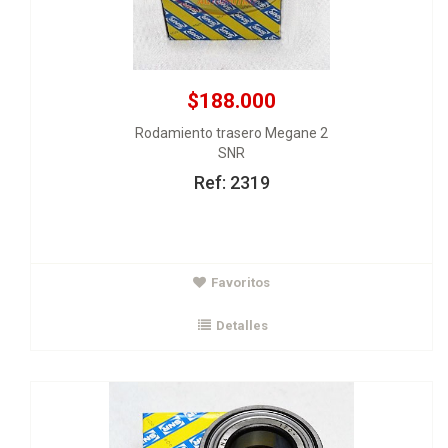
$188.000
Rodamiento trasero Megane 2
SNR
Ref: 2319
$90.000
Rodamiento delantero ClioII Megane Symbol Citius Logan 1.6
Favoritos
37x72.04x37
SNR
Detalles
Ver Detalles
Agregar al carrito