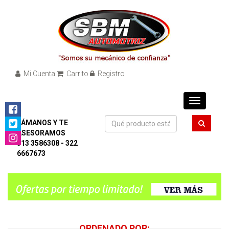
Mi Cuenta
Carrito
Registro
Toggle
navigation
LÁMANOS Y TE
ASESORAMOS
313 3586308 - 322
6667673
ORDENADO POR: