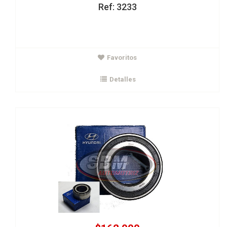
Ref: 3233
$162.000
Favoritos
Rodamiento delantero Tucson 2.0 Santafe I35 Revolucion
ORIGINAL
Detalles
Ver Detalles
Agregar al carrito